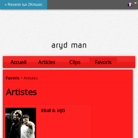
« Revenir sur 2Kmusic
aryd man
Accueil
Articles
Clips
Favoris
Amis
Favoris
> Artistes
Artistes
8Ball & MJG