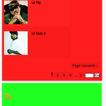
Lil Flip
Lil Eazy E
Page suivante ›
1
2
3
4
...
5