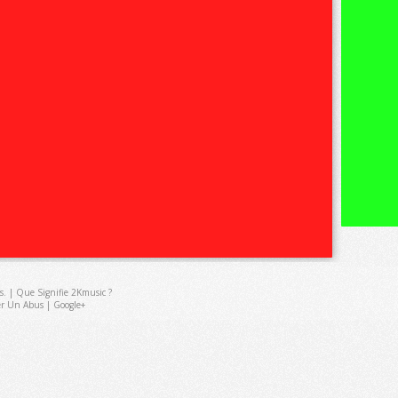
s
. |
Que Signifie 2Kmusic ?
er Un Abus
|
Google+