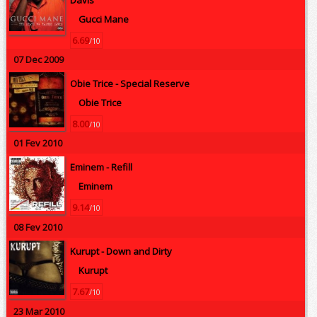
Gucci Mane
6.69
/10
07 Dec 2009
Obie Trice -
Special Reserve
Obie Trice
8.00
/10
01 Fev 2010
Eminem -
Refill
Eminem
9.14
/10
08 Fev 2010
Kurupt -
Down and Dirty
Kurupt
7.67
/10
23 Mar 2010