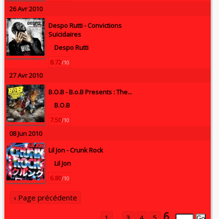
26 Avr 2010
Despo Rutti -
Convictions
Suicidaires
Despo Rutti
8.72
/10
27 Avr 2010
B.O.B -
B.o.B Presents : The...
B.O.B
7.50
/10
08 Jun 2010
Lil Jon -
Crunk Rock
Lil Jon
6.80
/10
‹ Page précédente
6
1
...
3
4
5