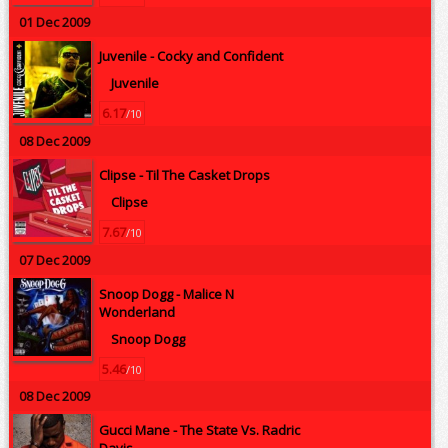
01 Dec 2009
Juvenile -
Cocky and Confident
Juvenile
6.17
/10
08 Dec 2009
Clipse -
Til The Casket Drops
Clipse
7.67
/10
07 Dec 2009
Snoop Dogg -
Malice N
Wonderland
Snoop Dogg
5.46
/10
08 Dec 2009
Gucci Mane -
The State Vs. Radric
Davis