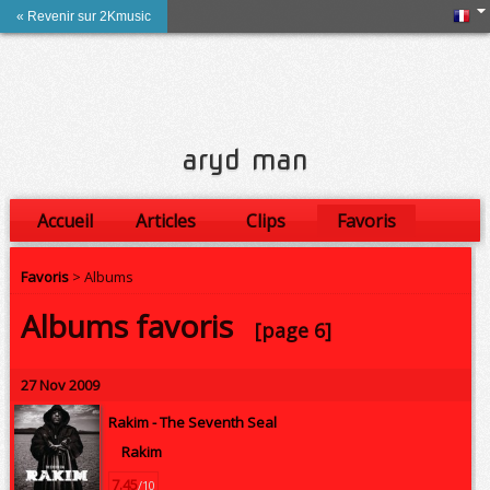
« Revenir sur 2Kmusic
aryd man
Accueil
Articles
Clips
Favoris
Amis
Favoris
> Albums
Albums favoris
[page 6]
27 Nov 2009
Rakim -
The Seventh Seal
Rakim
7.45
/10