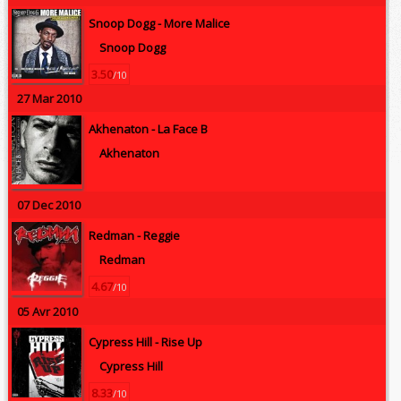
Snoop Dogg -
More Malice
Snoop Dogg
3.50
/10
27 Mar 2010
Akhenaton -
La Face B
Akhenaton
07 Dec 2010
Redman -
Reggie
Redman
4.67
/10
05 Avr 2010
Cypress Hill -
Rise Up
Cypress Hill
8.33
/10